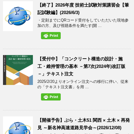
【終了】2026年度 技術士試験対策講習会【筆
記試験編】(2026/6/3)
・定刻までにQRコード受付をしていただいた現地参
加の方、及び視聴条件を満たす(開 ...
【受付中】「コンクリート構造の設計・施
工・維持管理の基本 －第7次(2024年)改訂版
－」テキスト注文
2025/2/20よりオンライン注文への移行に伴い、従来
の「テキスト注文書」を用 ...
【開催予告】ぶら・土木51 関西 × 土木 × 再発
見 ～新名神高速道路見学会～(2026/12/08)