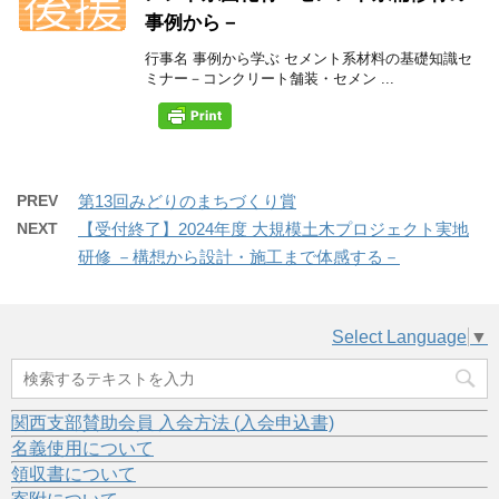
事例から－
行事名 事例から学ぶ セメント系材料の基礎知識セ
ミナー－コンクリート舗装・セメン ...
PREV
第13回みどりのまちづくり賞
NEXT
【受付終了】2024年度 大規模土木プロジェクト実地
研修 －構想から設計・施工まで体感する－
Select Language
▼
関西支部賛助会員 入会方法 (入会申込書)
名義使用について
領収書について