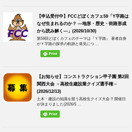
【申込受付中】FCCどぼくカフェ59「Y字路は
なぜ生まれるのか？ ―地形・歴史・街路形成
から読み解く―」(2026/10/30)
第59回どぼくカフェのテーマは『Ｙ字路』 著者自身
がＹ字路の探求の軌跡と発見につ ...
【お知らせ】コンストラクション甲子園 第2回
関西大会 －高校生建設業クイズ選手権－
(2026/12/13)
土木・建設の知識を競う高校生クイズ大会 !! 開催日
が決まりました(2026/5 ...