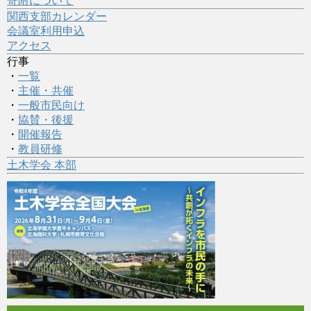
寄附について
関西支部カレンダー
会議室利用申込
アクセス
行事
・
一覧
・
主催・共催
・
一般市民向け
・
協賛・後援
・
開催報告
・
教員研修
土木学会 本部