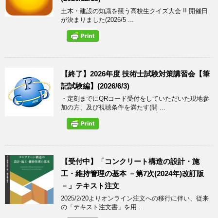
土木・建設の知識を競う高校生クイズ大会 !! 開催日
が決まりました(2026/5 ...
【終了】2026年度 技術士試験対策講習会【筆
記試験編】(2026/6/3)
・定刻までにQRコード受付をしていただいた現地参
加の方、及び視聴条件を満たす(開 ...
【受付中】「コンクリート構造の設計・施
工・維持管理の基本 －第7次(2024年)改訂版
－」テキスト注文
2025/2/20よりオンライン注文への移行に伴い、従来
の「テキスト注文書」を用 ...