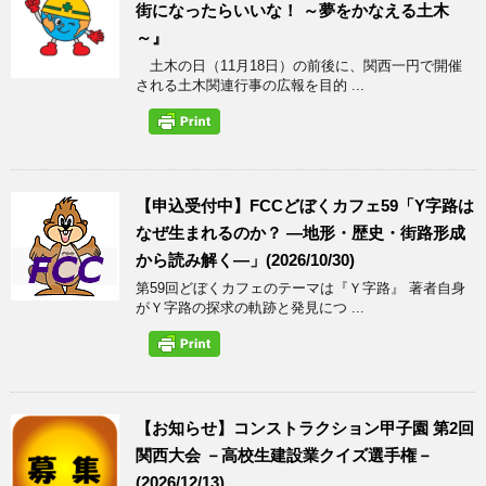
街になったらいいな！ ～夢をかなえる土木
～』
土木の日（11月18日）の前後に、関西一円で開催
される土木関連行事の広報を目的 ...
【申込受付中】FCCどぼくカフェ59「Y字路は
なぜ生まれるのか？ ―地形・歴史・街路形成
から読み解く―」(2026/10/30)
第59回どぼくカフェのテーマは『Ｙ字路』 著者自身
がＹ字路の探求の軌跡と発見につ ...
【お知らせ】コンストラクション甲子園 第2回
関西大会 －高校生建設業クイズ選手権－
(2026/12/13)