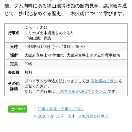
他、ダム湖畔にある狭山池博物館の館内見学、講演会を通
じて、狭山池をめぐる歴史、土木技術について学びます。
ぶら・土木11
行事名
シリーズ土木遺産をめぐる3
『狭山池』探訪
日時
2016年5月28日（土）13:00～15:30
場所
大阪府立狭山池博物館、大阪府立狭山池ダム管理事務所
定員
20名
参加費
無料
プログラムや申込方法につきましては
開催案内チラシ
を
その他
ご覧ください。
詳細
なお、この行事は
土木学会認定CPDプログラム
です。
-
行事と募集（主催・共催）
-
2016年度
,
ぶら・土木
,
企画講習会幹事会