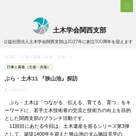
土木学会関西支部
公益社団法人土木学会関西支部は2027年に創立100周年を迎えます
HOME
>
行事と募集（主催・共催）
>
行事と募集（主催・共催）
ぶら・土木11 『狭山池』探訪
2016/05/01
ぶら・土木は「つながる、伝える、育てる、育つ」をキ
ーワードに、若手土木技術者の交流と技術力の向上を目的
とした関西支部のブランチ活動です。
11回目にあたる今回は、土木遺産を巡るシリーズ第3弾
として、築堤1400年を迎えた狭山池のダム施設見学の