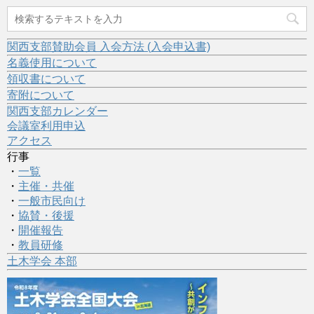
関西支部賛助会員 入会方法 (入会申込書)
名義使用について
領収書について
寄附について
関西支部カレンダー
会議室利用申込
アクセス
行事
・
一覧
・
主催・共催
・
一般市民向け
・
協賛・後援
・
開催報告
・
教員研修
土木学会 本部