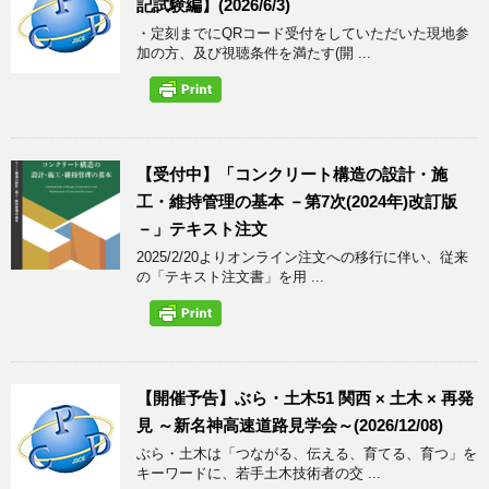
記試験編】(2026/6/3)
・定刻までにQRコード受付をしていただいた現地参
加の方、及び視聴条件を満たす(開 ...
【受付中】「コンクリート構造の設計・施
工・維持管理の基本 －第7次(2024年)改訂版
－」テキスト注文
2025/2/20よりオンライン注文への移行に伴い、従来
の「テキスト注文書」を用 ...
【開催予告】ぶら・土木51 関西 × 土木 × 再発
見 ～新名神高速道路見学会～(2026/12/08)
ぶら・土木は「つながる、伝える、育てる、育つ」を
キーワードに、若手土木技術者の交 ...