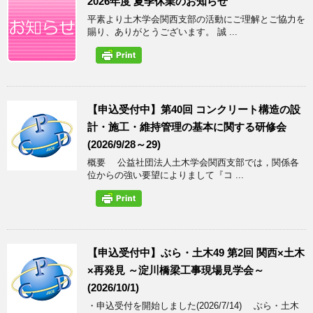
2026年度 夏季休業のお知らせ
平素より土木学会関西支部の活動にご理解とご協力を
賜り、ありがとうございます。 誠 ...
【申込受付中】第40回 コンクリート構造の設
計・施工・維持管理の基本に関する研修会
(2026/9/28～29)
概要 公益社団法人土木学会関西支部では，関係各
位からの強い要望によりまして『コ ...
【申込受付中】ぶら・土木49 第2回 関西×土木
×再発見 ～淀川橋梁工事現場見学会～
(2026/10/1)
・申込受付を開始しました(2026/7/14) ぶら・土木