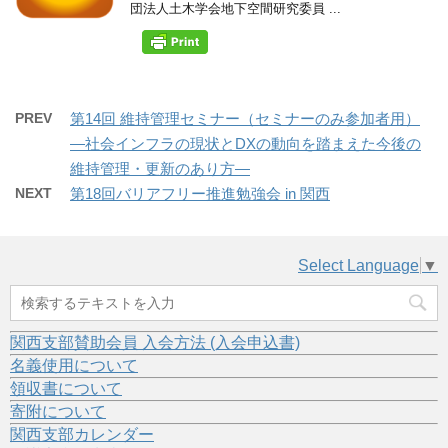
団法人土木学会地下空間研究委員 ...
PREV
第14回 維持管理セミナー（セミナーのみ参加者用）
―社会インフラの現状とDXの動向を踏まえた今後の
維持管理・更新のあり方―
NEXT
第18回バリアフリー推進勉強会 in 関西
Select Language
▼
関西支部賛助会員 入会方法 (入会申込書)
名義使用について
領収書について
寄附について
関西支部カレンダー