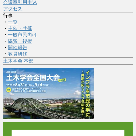
会議室利用申込
アクセス
行事
・
一覧
・
主催・共催
・
一般市民向け
・
協賛・後援
・
開催報告
・
教員研修
土木学会 本部