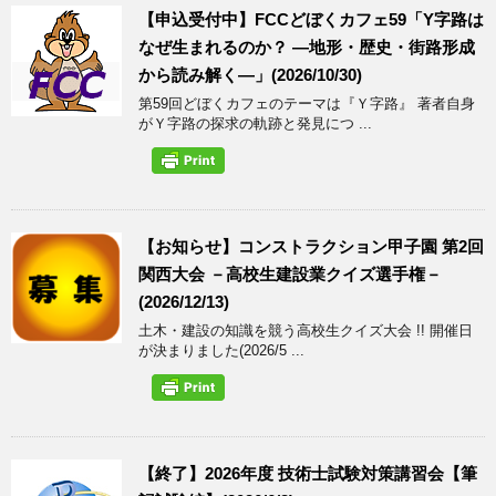
【申込受付中】FCCどぼくカフェ59「Y字路は
なぜ生まれるのか？ ―地形・歴史・街路形成
から読み解く―」(2026/10/30)
第59回どぼくカフェのテーマは『Ｙ字路』 著者自身
がＹ字路の探求の軌跡と発見につ ...
【お知らせ】コンストラクション甲子園 第2回
関西大会 －高校生建設業クイズ選手権－
(2026/12/13)
土木・建設の知識を競う高校生クイズ大会 !! 開催日
が決まりました(2026/5 ...
【終了】2026年度 技術士試験対策講習会【筆