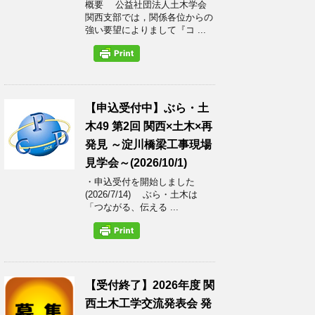
概要 公益社団法人土木学会
関西支部では，関係各位からの
強い要望によりまして『コ ...
【申込受付中】ぶら・土
木49 第2回 関西×土木×再
発見 ～淀川橋梁工事現場
見学会～(2026/10/1)
・申込受付を開始しました
(2026/7/14) ぶら・土木は
「つながる、伝える ...
【受付終了】2026年度 関
西土木工学交流発表会 発