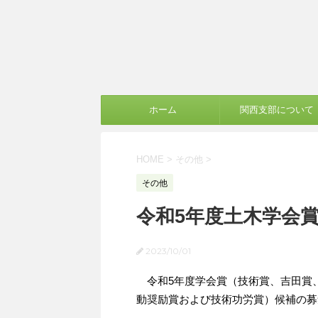
ホーム
関西支部について
HOME
>
その他
>
その他
令和5年度土木学会
2023/10/01
令和5年度学会賞（技術賞、吉田賞
動奨励賞および技術功労賞）候補の募