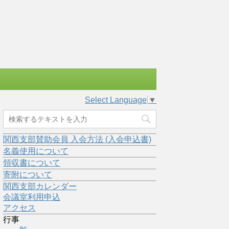
Select Language
▼
関西支部賛助会員 入会方法 (入会申込書)
名義使用について
領収書について
寄附について
関西支部カレンダー
会議室利用申込
アクセス
行事