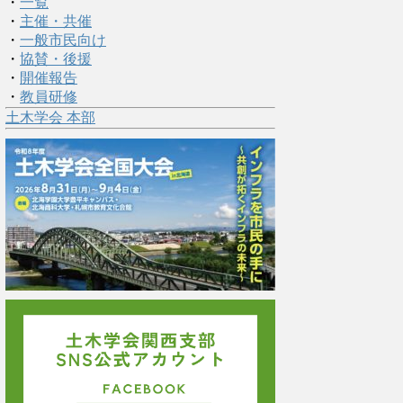
・
一覧
・
主催・共催
・
一般市民向け
・
協賛・後援
・
開催報告
・
教員研修
土木学会 本部