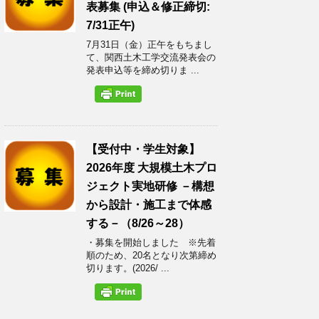
表募集 (申込＆修正締切:
7/31正午)
7月31日（金）正午をもちまし
て、関西土木工学交流発表会の
発表申込等を締め切りま ...
【受付中・学生対象】
2026年度 大規模土木プロ
ジェクト実地研修 －構想
から設計・施工まで体感
する－（8/26～28）
・募集を開始しました ※先着
順のため、20名となり次第締め
切ります。(2026/ ...