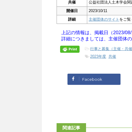
共催
公益社団法人土木学会関
開催日
2023/10/11
詳細
主催団体のサイト
をご覧
上記の情報は、掲載日（2023/08
詳細につきましては、主催団体の
-
行事と募集（主催・共
-
2023年度
,
共催
Facebook
関連記事