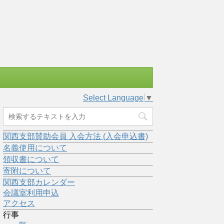
Select Language
▼
関西支部賛助会員 入会方法 (入会申込書)
名義使用について
領収書について
寄附について
関西支部カレンダー
会議室利用申込
アクセス
行事