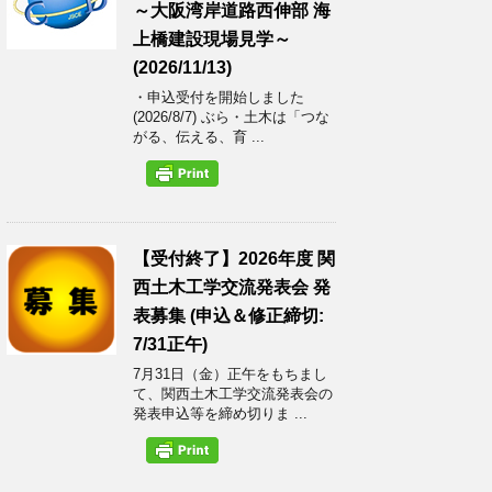
～大阪湾岸道路西伸部 海
上橋建設現場見学～
(2026/11/13)
・申込受付を開始しました
(2026/8/7) ぶら・土木は「つな
がる、伝える、育 ...
【受付終了】2026年度 関
西土木工学交流発表会 発
表募集 (申込＆修正締切:
7/31正午)
7月31日（金）正午をもちまし
て、関西土木工学交流発表会の
発表申込等を締め切りま ...