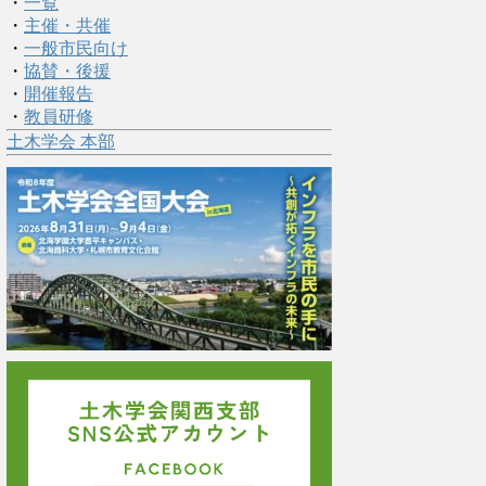
・
一覧
・
主催・共催
・
一般市民向け
・
協賛・後援
・
開催報告
・
教員研修
土木学会 本部