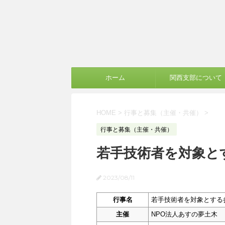
ホーム
関西支部について
HOME
>
行事と募集（主催・共催）
>
行事と募集（主催・共催）
若手技術者を対象と
2023/08/11
行事名
若手技術者を対象とする
主催
NPO法人あすの夢土木