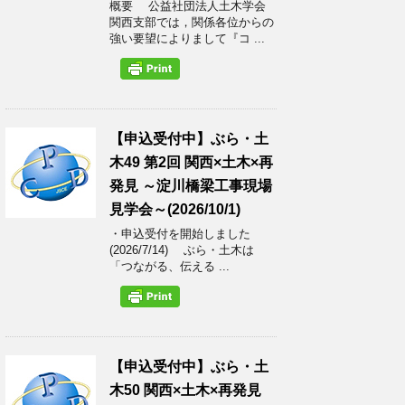
概要 公益社団法人土木学会
関西支部では，関係各位からの
強い要望によりまして『コ ...
【申込受付中】ぶら・土
木49 第2回 関西×土木×再
発見 ～淀川橋梁工事現場
見学会～(2026/10/1)
・申込受付を開始しました
(2026/7/14) ぶら・土木は
「つながる、伝える ...
【申込受付中】ぶら・土
木50 関西×土木×再発見