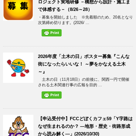
ロジェクト実地研修 －構想から設計・施工ま
で体感する－（8/26～28）
・募集を開始しました ※先着順のため、20名となり
次第締め切ります。(2026/ ...
2026年度「土木の日」ポスター募集『こんな
街になったらいいな！ ～夢をかなえる土木
～』
土木の日（11月18日）の前後に、関西一円で開催
される土木関連行事の広報を目的 ...
【申込受付中】FCCどぼくカフェ59「Y字路は
なぜ生まれるのか？ ―地形・歴史・街路形成
から読み解く―」(2026/10/30)