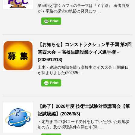
第59回どぼくカフェのテーマは『Ｙ字路』 著者自身
がＹ字路の探求の軌跡と発見につ ...
【お知らせ】コンストラクション甲子園 第2回
関西大会 －高校生建設業クイズ選手権－
(2026/12/13)
土木・建設の知識を競う高校生クイズ大会 !! 開催日
が決まりました(2026/5 ...
【終了】2026年度 技術士試験対策講習会【筆
記試験編】(2026/6/3)
・定刻までにQRコード受付をしていただいた現地参
加の方、及び視聴条件を満たす(開 ...