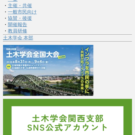
・
主催・共催
・
一般市民向け
・
協賛・後援
・
開催報告
・
教員研修
土木学会 本部