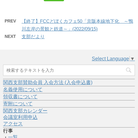
PREV
【終了】FCCどぼくカフェ50「京阪本線地下化 ～鴨
川左岸の景観と鉄道～」(2022/09/15)
NEXT
支部だより
Select Language
▼
関西支部賛助会員 入会方法 (入会申込書)
名義使用について
領収書について
寄附について
関西支部カレンダー
会議室利用申込
アクセス
行事
・
一覧