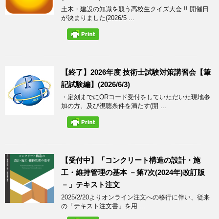
土木・建設の知識を競う高校生クイズ大会 !! 開催日
が決まりました(2026/5 ...
【終了】2026年度 技術士試験対策講習会【筆
記試験編】(2026/6/3)
・定刻までにQRコード受付をしていただいた現地参
加の方、及び視聴条件を満たす(開 ...
【受付中】「コンクリート構造の設計・施
工・維持管理の基本 －第7次(2024年)改訂版
－」テキスト注文
2025/2/20よりオンライン注文への移行に伴い、従来
の「テキスト注文書」を用 ...