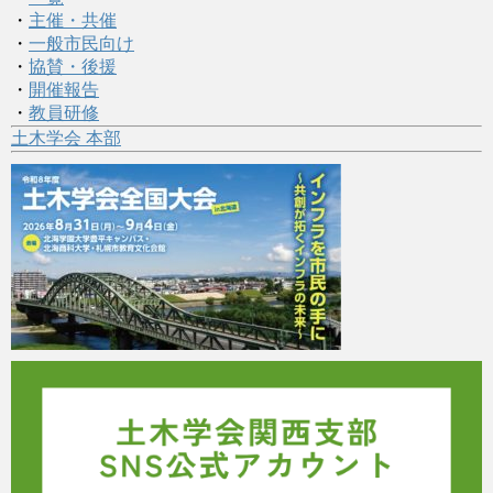
・
主催・共催
・
一般市民向け
・
協賛・後援
・
開催報告
・
教員研修
土木学会 本部