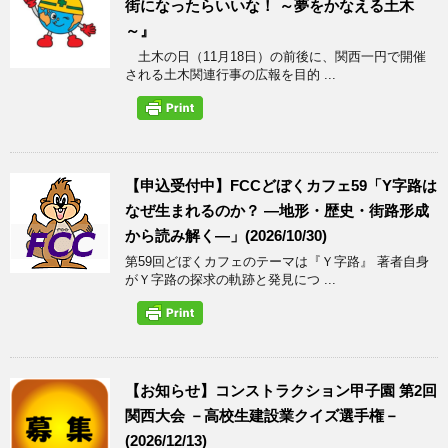
街になったらいいな！ ～夢をかなえる土木
～』
土木の日（11月18日）の前後に、関西一円で開催
される土木関連行事の広報を目的 ...
【申込受付中】FCCどぼくカフェ59「Y字路は
なぜ生まれるのか？ ―地形・歴史・街路形成
から読み解く―」(2026/10/30)
第59回どぼくカフェのテーマは『Ｙ字路』 著者自身
がＹ字路の探求の軌跡と発見につ ...
【お知らせ】コンストラクション甲子園 第2回
関西大会 －高校生建設業クイズ選手権－
(2026/12/13)