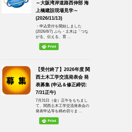
～大阪湾岸道路西伸部 海
上橋建設現場見学～
(2026/11/13)
・申込受付を開始しました
(2026/8/7) ぶら・土木は「つな
がる、伝える、育 ...
【受付終了】2026年度 関
西土木工学交流発表会 発
表募集 (申込＆修正締切:
7/31正午)
7月31日（金）正午をもちまし
て、関西土木工学交流発表会の
発表申込等を締め切りま ...