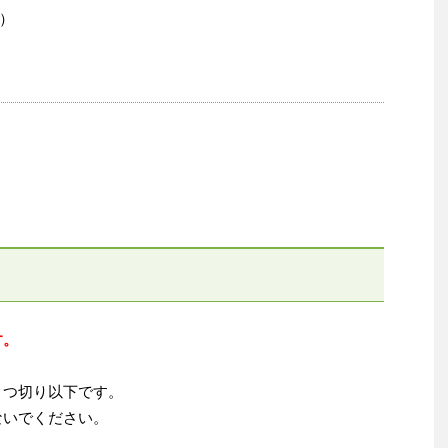
）
す。
４つ切り以下です。
ないでください。