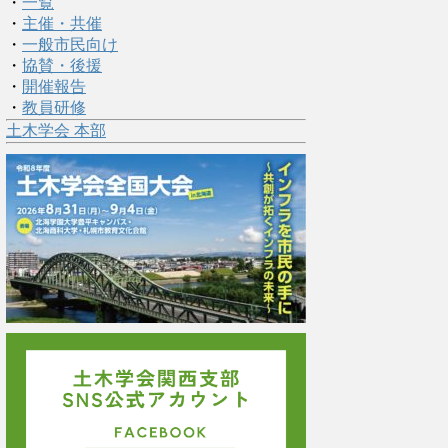
・
一覧
・
主催・共催
・
一般市民向け
・
協賛・後援
・
開催報告
・
教員研修
土木学会 本部