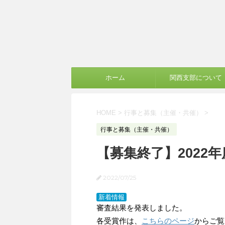
ホーム
関西支部について
HOME
>
行事と募集（主催・共催）
>
行事と募集（主催・共催）
【募集終了】2022
2022/07/25
新着情報
審査結果を発表しました。
各受賞作は、
こちらのページ
からご覧