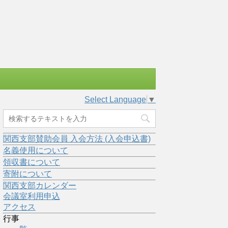
Select Language
▼
関西支部賛助会員 入会方法 (入会申込書)
名義使用について
領収書について
寄附について
関西支部カレンダー
会議室利用申込
アクセス
行事