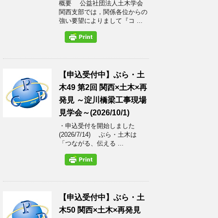
概要 公益社団法人土木学会
関西支部では，関係各位からの
強い要望によりまして『コ ...
【申込受付中】ぶら・土
木49 第2回 関西×土木×再
発見 ～淀川橋梁工事現場
見学会～(2026/10/1)
・申込受付を開始しました
(2026/7/14) ぶら・土木は
「つながる、伝える ...
【申込受付中】ぶら・土
木50 関西×土木×再発見