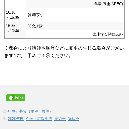
鳥居 直也(APEC)
16:10
質疑応答
～16:35
16:35
閉会挨拶
～16:40
土木学会関西支部
※都合により講師や順序などに変更の生じる場合がござい
ますので、予めご了承ください。
-
行事と募集（主催・共催）
-
2020年度
,
企画・広報部門
,
技術士
,
講習会