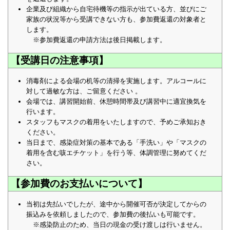
企業及び組織から自宅待機等の指示が出ている方、並びにご
家族の状況等から受講できない方も、参加費返還の対象者と
します。
※参加費返還の申請方法は後日掲載します。
【受講日の注意事項】
消毒剤による会場の机等の清掃を実施します。アルコールに
対して過敏な方は、ご留意ください 。
会場では、講習開始前、休憩時間帯及び講習中に適宜換気を
行います。
スタッフもマスクの着用をいたしますので、予めご承知おき
ください。
当日まで、感染症対策の基本である「手洗い」や「マスクの
着用を含む咳エチケット」を行う等、体調管理に努めてくだ
さい。
【参加費のお支払いについて】
当初は先払いでしたが、途中から開催可否が決定してからの
振込みを依頼しましたので、参加費の後払いも可能です。
※感染防止のため、当日の現金の受け渡しは行いません。