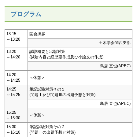
プログラム
13:15
開会挨拶
～13:20
土木学会関西支部
13:20
試験概要と出願対策
～14:20
(試験内容と経歴票作成及び小論文の作成)
鳥居 直也(APEC)
14:20
＜休憩＞
～14:25
14:25
筆記試験対策その１
～15:25
(問題Ⅰ及び問題Ⅲの出題予想と対策)
鳥居 直也(APEC)
15:25
＜休憩＞
～15:30
15:30
筆記試験対策その２
～16:10
(問題Ⅱの出題予想と対策)