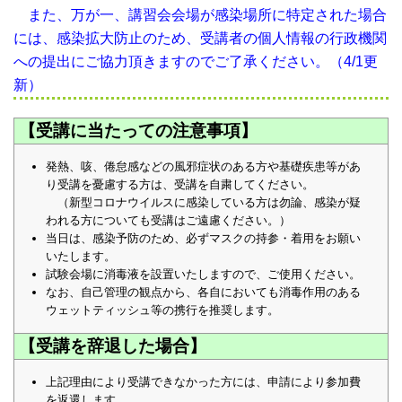
また、万が一、講習会会場が感染場所に特定された場合
には、感染拡大防止のため、受講者の個人情報の行政機関
への提出にご協力頂きますのでご了承ください。（4/1更
新）
【受講に当たっての注意事項】
発熱、咳、倦怠感などの風邪症状のある方や基礎疾患等があ
り受講を憂慮する方は、受講を自粛してください。
（新型コロナウイルスに感染している方は勿論、感染が疑
われる方についても受講はご遠慮ください。）
当日は、感染予防のため、必ずマスクの持参・着用をお願い
いたします。
試験会場に消毒液を設置いたしますので、ご使用ください。
なお、自己管理の観点から、各自においても消毒作用のある
ウェットティッシュ等の携行を推奨します。
【受講を辞退した場合】
上記理由により受講できなかった方には、申請により参加費
を返還します。