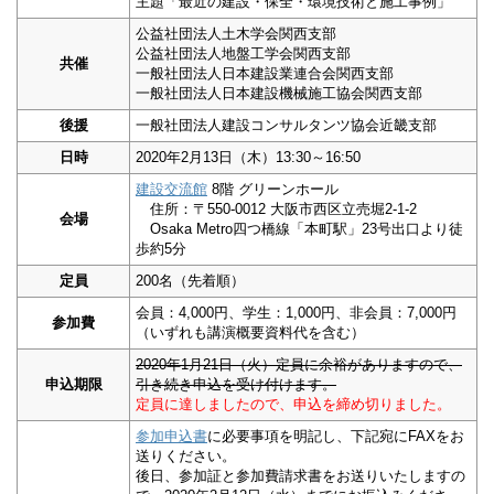
主題「最近の建設・保全・環境技術と施工事例」
公益社団法人土木学会関西支部
公益社団法人地盤工学会関西支部
共催
一般社団法人日本建設業連合会関西支部
一般社団法人日本建設機械施工協会関西支部
後援
一般社団法人建設コンサルタンツ協会近畿支部
日時
2020年2月13日（木）13:30～16:50
建設交流館
8階 グリーンホール
住所：〒550-0012 大阪市西区立売堀2-1-2
会場
Osaka Metro四つ橋線「本町駅」23号出口より徒
歩約5分
定員
200名（先着順）
会員：4,000円、学生：1,000円、非会員：7,000円
参加費
（いずれも講演概要資料代を含む）
2020年1月21日（火）
定員に余裕がありますので、
申込期限
引き続き申込を受け付けます。
定員に達しましたので、申込を締め切りました。
参加申込書
に必要事項を明記し、下記宛にFAXをお
送りください。
後日、参加証と参加費請求書をお送りいたしますの