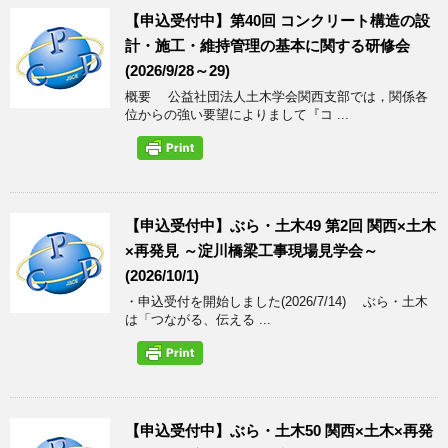
【申込受付中】第40回 コンクリート構造の設
計・施工・維持管理の基本に関する研修会
(2026/9/28～29)
概要 公益社団法人土木学会関西支部では，関係各
位からの強い要望によりまして『コ ...
【申込受付中】ぶら・土木49 第2回 関西×土木
×再発見 ～淀川橋梁工事現場見学会～
(2026/10/1)
・申込受付を開始しました(2026/7/14) ぶら・土木
は「つながる、伝える ...
【申込受付中】ぶら・土木50 関西×土木×再発