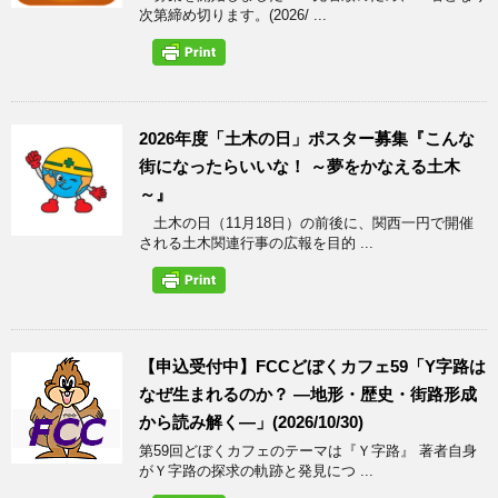
次第締め切ります。(2026/ ...
2026年度「土木の日」ポスター募集『こんな
街になったらいいな！ ～夢をかなえる土木
～』
土木の日（11月18日）の前後に、関西一円で開催
される土木関連行事の広報を目的 ...
【申込受付中】FCCどぼくカフェ59「Y字路は
なぜ生まれるのか？ ―地形・歴史・街路形成
から読み解く―」(2026/10/30)
第59回どぼくカフェのテーマは『Ｙ字路』 著者自身
がＹ字路の探求の軌跡と発見につ ...