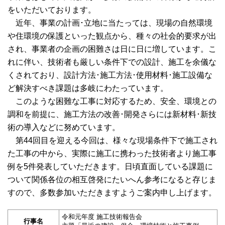
をいただいております。
近年、事業の計画･立地に当たっては、現場の自然環境
や住環境の保護といった観点から、種々の社会的要求が出
され、事業者の企画の困難さは日に日に増しています。こ
れに伴い、技術者も厳しい条件下での設計、施工を余儀な
くされており、設計方法･施工方法･使用材料･施工設備な
ど解決すべき課題は多岐にわたっています。
このような困難な工事に対応するため、安全、環境との
調和を前提に、施工方法の改善･開発さらには新材料･新技
術の導入などに努めています。
第44回目を迎える今回は、様々な現場条件下で施工され
た工事の中から、実際に施工に携わった技術者より施工事
例を5件発表していただきます。日頃直面している課題に
ついて関係各位の相互啓発にたいへん参考になると存じま
すので、多数参加いただきますようご案内申し上げます。
令和元年度 施工技術報告会
行事名