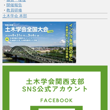
・
開催報告
・
教員研修
土木学会 本部