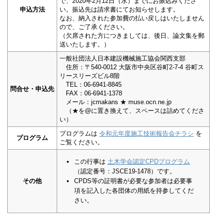
で、2020年2月12日（水）までにお振込みくださ
申込方法
い。振込先は請求書にてお知らせします。
なお、納入された参加費の払い戻しはいたしません
ので、ご了承ください。
（欠席された方につきましては、後日、論文集を郵
送いたします。）
一般社団法人日本建設機械施工協会関西支部
住所：〒540-0012 大阪市中央区谷町2-7-4 谷町ス
リースリーズビル8階
TEL：06-6941-8845
問合せ・申込先
FAX：06-6941-1378
メール：jcmakans ★ muse.ocn.ne.jp
（★を@に置き換えて、スペースは詰めてくださ
い）
プログラムは
令和元年度施工技術報告会チラシ
を
プログラム
ご覧ください。
この行事は
土木学会認定CPDプログラム
（認定番号：JSCE19-1478）です。
その他
CPDS等の証明書が必要な参加者は必要事
項を記入した各団体の用紙を持参してくだ
さい。