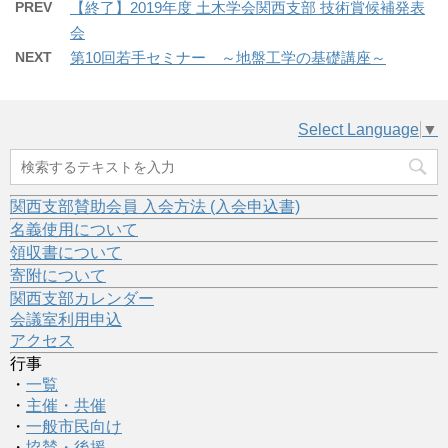
PREV
【終了】2019年度 土木学会関西支部 技術賞候補発表
会
NEXT
第10回若手セミナー ～地盤工学の基礎講座～
Select Language
▼
関西支部賛助会員 入会方法 (入会申込書)
名義使用について
領収書について
寄附について
関西支部カレンダー
会議室利用申込
アクセス
行事
・
一覧
・
主催・共催
・
一般市民向け
・
協賛・後援