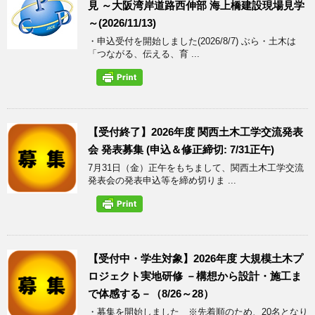
見 ～大阪湾岸道路西伸部 海上橋建設現場見学
～(2026/11/13)
・申込受付を開始しました(2026/8/7) ぶら・土木は
「つながる、伝える、育 ...
【受付終了】2026年度 関西土木工学交流発表
会 発表募集 (申込＆修正締切: 7/31正午)
7月31日（金）正午をもちまして、関西土木工学交流
発表会の発表申込等を締め切りま ...
【受付中・学生対象】2026年度 大規模土木プ
ロジェクト実地研修 －構想から設計・施工ま
で体感する－（8/26～28）
・募集を開始しました ※先着順のため、20名となり