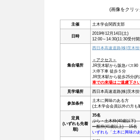
(画像をクリッ
主催
土木学会関西支部
2019年12月14日(土)
日時
12:00～14:30(11:30受付
西日本高速道路(株)茨木技術
＜アクセス＞
集合場所
JR茨木駅から阪急バス90，
ス停下車 徒歩５分
JR茨木駅から徒歩25分(約2
車での来場はご遠慮下さ
見学場所
西日本高速道路(株)茨木技術
土木に興味のある方
参加条件
(土木学会会員以外の方も
35名
定員
ぶら・土木枠(40歳以下) 
(いずれも先着
一般枠(41歳以上) 15名
順)
いずれも「土木に興味の