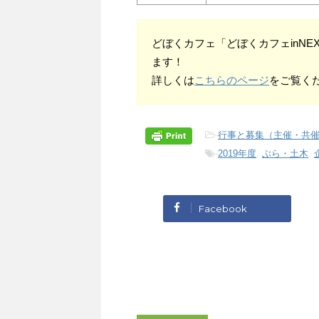
どぼくカフェ「どぼくカフェinN
ます！
詳しくは
こちらのページ
をご覧く
-
行事と募集（主催・共
-
2019年度
,
ぶら・土木
,
Facebook