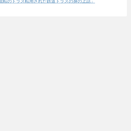
「流転のトラス転用された鉄道トラスの身の上話」