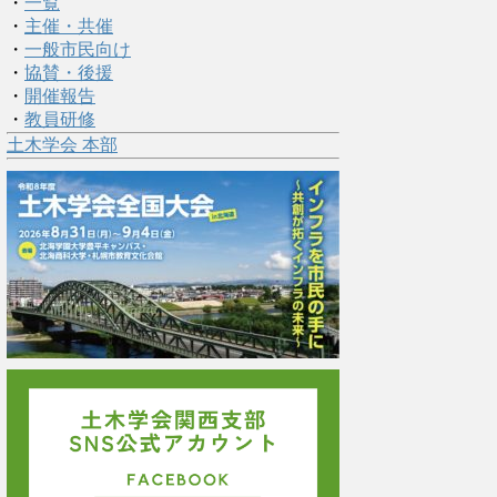
・
一覧
・
主催・共催
・
一般市民向け
・
協賛・後援
・
開催報告
・
教員研修
土木学会 本部