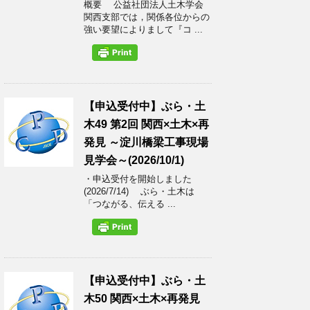
概要 公益社団法人土木学会
関西支部では，関係各位からの
強い要望によりまして『コ ...
【申込受付中】ぶら・土
木49 第2回 関西×土木×再
発見 ～淀川橋梁工事現場
見学会～(2026/10/1)
・申込受付を開始しました
(2026/7/14) ぶら・土木は
「つながる、伝える ...
【申込受付中】ぶら・土
木50 関西×土木×再発見