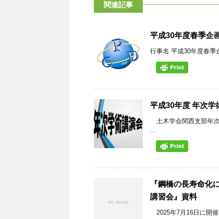
関連記事
平成30年度春季企
行事名 平成30年度春季
平成30年度 年次
土木学会関西支部年次
...
『鋼橋の長寿命化
講習会』資料
2025年7月16日に開