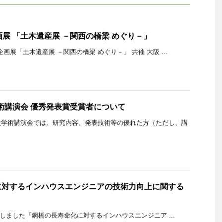
画展 「土木遺産展 －関西の橋梁 めぐり－」
企画展「土木遺産展 －関西の橋梁 めぐり－」 共催 大阪 ...
学術講演会 優秀発表賞受賞者について
学術講演会では、研究内容、発表技術等の優れた方（ただし、講
に対するインハウスエンジニアの技術力向上に関する
催しました『鋼橋の長寿命化に対するインハウスエンジニア ...