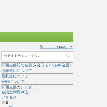
Select Language
▼
関西支部賛助会員 入会方法 (入会申込書)
名義使用について
領収書について
寄附について
関西支部カレンダー
会議室利用申込
アクセス
行事