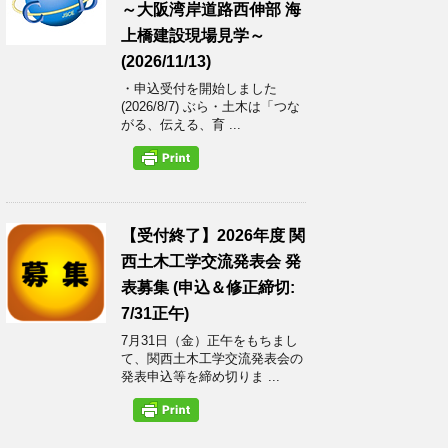
～大阪湾岸道路西伸部 海
上橋建設現場見学～
(2026/11/13)
・申込受付を開始しました
(2026/8/7) ぶら・土木は「つな
がる、伝える、育 ...
【受付終了】2026年度 関
西土木工学交流発表会 発
表募集 (申込＆修正締切:
7/31正午)
7月31日（金）正午をもちまし
て、関西土木工学交流発表会の
発表申込等を締め切りま ...