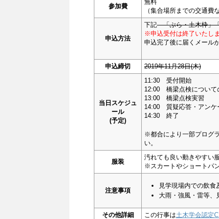
無料
参加費
（集合場所までの交通費
下記
「ぶら・土木枠」「
※申込受付は終了いたし
申込方法
申込完了後に届くメール
申込締切
2019年11月28日(木)
11:30 受付開始
12:00 橋梁点検につい
13:00 橋梁点検実習
当日スケジュ
14:00 質疑応答・アン
ール
14:30 終了
(予定)
※都合により一部プログ
い。
汚れても良い動きやすい
服装
※スカートやショートパ
見学現場内での飲食
注意事項
大雨・強風・雷等、
その他詳細
この行事は
土木学会認定C