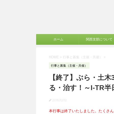
ホーム
関西支部について
HOME
>
行事と募集（主催・共催）
>
行事と募集（主催・共催）
【終了】ぶら・土木3
る・治す！～I-TR
2019/12/12
本行事は終了いたしました。たくさん