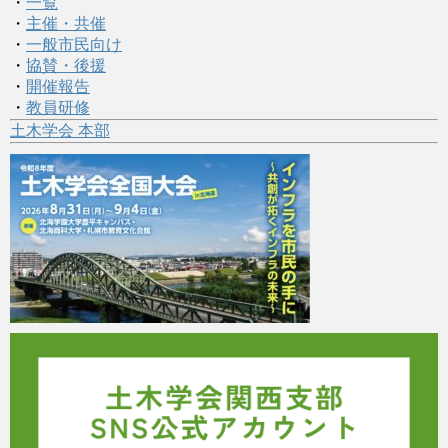
・
一覧
・
主催・共催
・
一般市民向け
・
協賛・後援
・
開催報告
・
教員研修
土木学会 本部