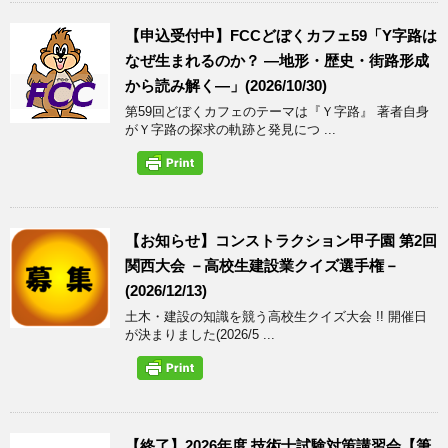
【申込受付中】FCCどぼくカフェ59「Y字路は
なぜ生まれるのか？ ―地形・歴史・街路形成
から読み解く―」(2026/10/30)
第59回どぼくカフェのテーマは『Ｙ字路』 著者自身
がＹ字路の探求の軌跡と発見につ ...
【お知らせ】コンストラクション甲子園 第2回
関西大会 －高校生建設業クイズ選手権－
(2026/12/13)
土木・建設の知識を競う高校生クイズ大会 !! 開催日
が決まりました(2026/5 ...
【終了】2026年度 技術士試験対策講習会【筆