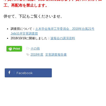
工、再配布を禁止します。
併せて、下記もご覧くださいませ。
調査団について：
土木学会海岸工学委員会 2018年台風21号
Jebi沿岸災害調査団
2018/10/19に開催しました：
速報会の講演資料
-
その他
-
2018年度
,
災害調査報告書
Facebook