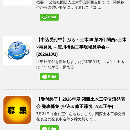
概要 公益社団法人土木学会関西支部では，関係各
位からの強い要望によりまして『コ ...
【申込受付中】ぶら・土木49 第2回 関西×土木
×再発見 ～淀川橋梁工事現場見学会～
(2026/10/1)
・申込受付を開始しました(2026/7/14) ぶら・土木
は「つながる、伝える ...
【受付終了】2026年度 関西土木工学交流発表
会 発表募集 (申込＆修正締切: 7/31正午)
7月31日（金）正午をもちまして、関西土木工学交流
発表会の発表申込等を締め切りま ...