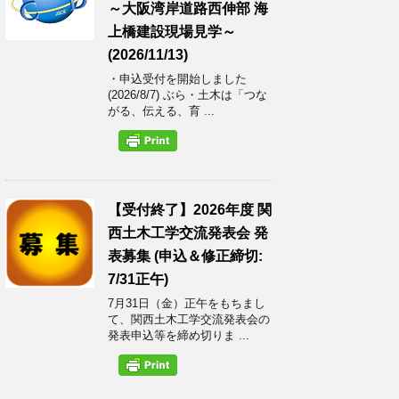
～大阪湾岸道路西伸部 海
上橋建設現場見学～
(2026/11/13)
・申込受付を開始しました
(2026/8/7) ぶら・土木は「つな
がる、伝える、育 ...
【受付終了】2026年度 関
西土木工学交流発表会 発
表募集 (申込＆修正締切:
7/31正午)
7月31日（金）正午をもちまし
て、関西土木工学交流発表会の
発表申込等を締め切りま ...