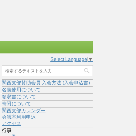
Select Language
▼
関西支部賛助会員 入会方法 (入会申込書)
名義使用について
領収書について
寄附について
関西支部カレンダー
会議室利用申込
アクセス
行事