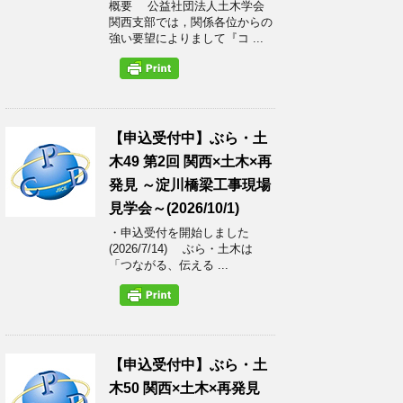
概要 公益社団法人土木学会
関西支部では，関係各位からの
強い要望によりまして『コ ...
【申込受付中】ぶら・土
木49 第2回 関西×土木×再
発見 ～淀川橋梁工事現場
見学会～(2026/10/1)
・申込受付を開始しました
(2026/7/14) ぶら・土木は
「つながる、伝える ...
【申込受付中】ぶら・土
木50 関西×土木×再発見