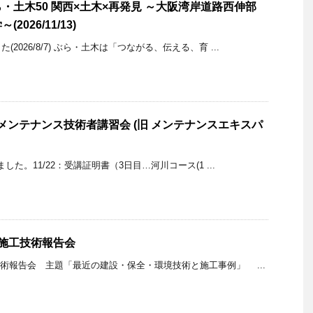
・土木50 関西×土木×再発見 ～大阪湾岸道路西伸部
026/11/13)
2026/8/7) ぶら・土木は「つながる、伝える、育 ...
 メンテナンス技術者講習会 (旧 メンテナンスエキスパ
ました。11/22：受講証明書（3日目…河川コース(1 ...
施工技術報告会
技術報告会 主題「最近の建設・保全・環境技術と施工事例」 ...