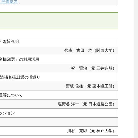
 開催案内
・趣旨説明
代表 古田 均（関西大学）
名橋50選」の利用活用
祝 賢治（元 三井造船）
 追補名橋11選の橋巡り
野坂 俊雄（元 栗本鐵工所）
援等について
塩野谷 洋一（元 日本道路公団）
ッション
川谷 充郎（元 神戸大学）