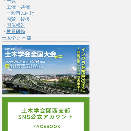
・
一覧
・
主催・共催
・
一般市民向け
・
協賛・後援
・
開催報告
・
教員研修
土木学会 本部