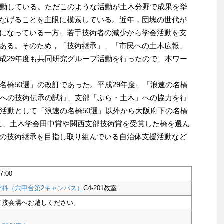
活動している。ただこのような活動が土木分野で成果を挙
なげることを主眼に模索している。近年，団塊の世代が
になっている一方、若手技術者の減少から学会活動を支
ある。そのため，「技術継承」、「市民への土木広報」
成29年度も共同研究グループ活動を行ったので、本ワー
橋50選」の改訂であった。平成29年度、「浪速の名橋
者への技術伝承の試行、支部「ぶら・土木」への協力を行
り活動として「浪速の名橋50選」以外から大阪府下の名橋
に、土木学会田中賞や関西支部技術賞を受賞した橋を選ん
の技術継承を目指し取り組んでいる自治体支援活動など
7:00
究科（六甲台第2キャンパス）
C4-201教室
直接会場へお越しください。