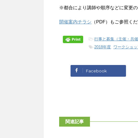
※都合により講師や順序などに変更の
開催案内チラシ
（PDF）もご参照く
-
行事と募集（主催・共
-
2018年度
,
ワークショッ
Facebook
関連記事