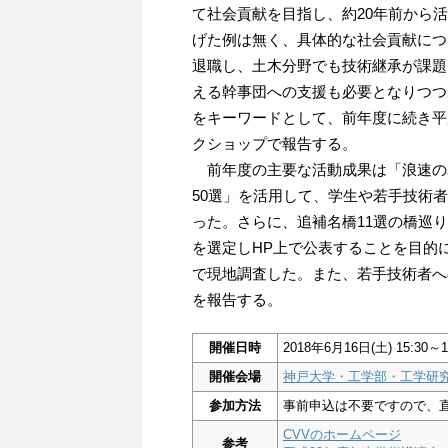
て社会貢献を目指し、約20年前から
げた例は無く、具体的な社会貢献につ
退職し、土木分野でも技術継承が課題
える幹事団への支援も必要となりつつ
をキーワードとして、前年度に続き平
クショップで報告する。
前年度の主要な活動成果は「浪速の名
50選」を活用して、学生や若手技術
った。さらに、追補名橋11選の橋巡
を選定しHP上で公表することを目的
で現地調査した。また、若手技術者へ
を報告する。
開催日時
2018年6月16日(土) 15:30～1
開催会場
神戸大学・工学部・工学研
参加方法
事前申込は不要ですので、
CVVのホームページ
参考