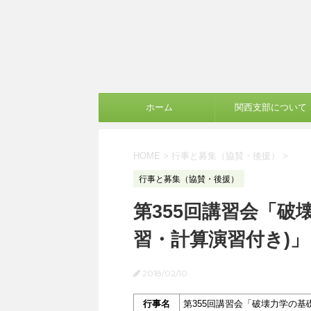
ホーム
関西支部について
HOME
>
行事と募集（協賛・後援）
>
行事と募集（協賛・後援）
第355回講習会「破
習・計算演習付き)」
2018/02/10
行事名
第355回講習会「破壊力学の基