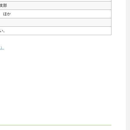
支部
 ほか
い。
援）