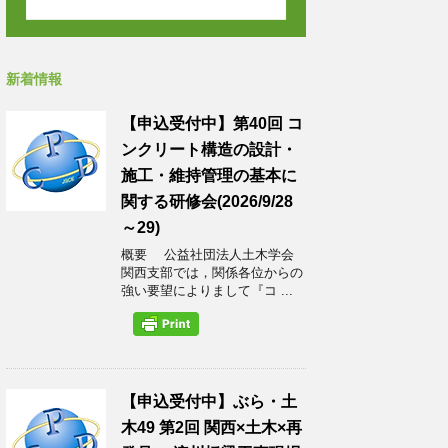
新着情報
【申込受付中】第40回 コ
ンクリート構造の設計・
施工・維持管理の基本に
関する研修会(2026/9/28
～29)
概要 公益社団法人土木学会
関西支部では，関係各位からの
強い要望によりまして『コ ...
【申込受付中】ぶら・土
木49 第2回 関西×土木×再