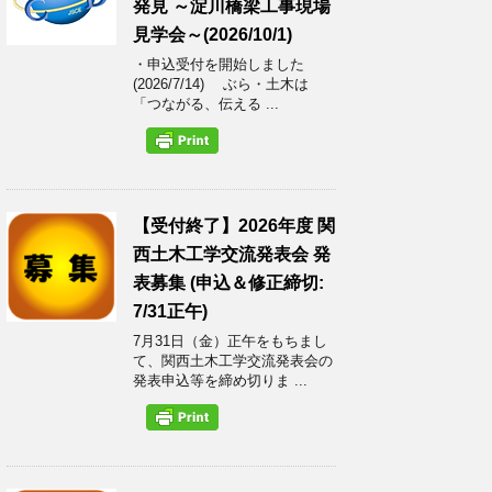
発見 ～淀川橋梁工事現場
見学会～(2026/10/1)
・申込受付を開始しました
(2026/7/14) ぶら・土木は
「つながる、伝える ...
【受付終了】2026年度 関
西土木工学交流発表会 発
表募集 (申込＆修正締切:
7/31正午)
7月31日（金）正午をもちまし
て、関西土木工学交流発表会の
発表申込等を締め切りま ...