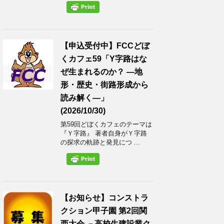
【申込受付中】FCCどぼ
くカフェ59「Y字路はな
ぜ生まれるのか？ ―地
形・歴史・街路形成から
読み解く―」
(2026/10/30)
第59回どぼくカフェのテーマは
『Ｙ字路』 著者自身がＹ字路
の探求の軌跡と発見につ ...
【お知らせ】コンストラ
クション甲子園 第2回関
西大会 －高校生建設業ク