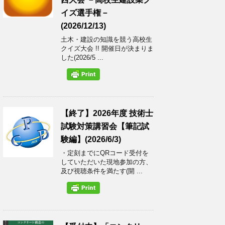
イズ選手権－
(2026/12/13)
土木・建設の知識を競う高校生
クイズ大会 !! 開催日が決まりま
した(2026/5 ...
【終了】2026年度 技術士
試験対策講習会【筆記試
験編】(2026/6/3)
・定刻までにQRコード受付を
していただいた現地参加の方、
及び視聴条件を満たす(開 ...