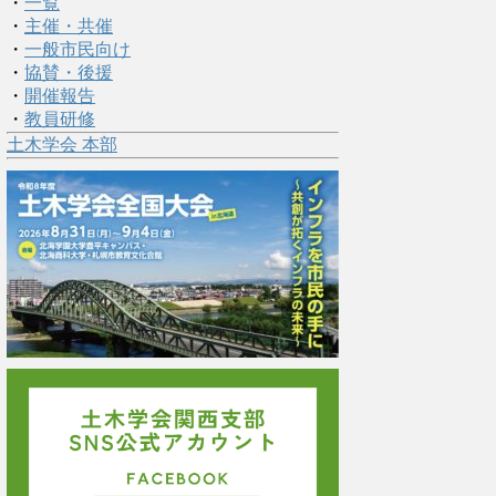
・
一覧
・
主催・共催
・
一般市民向け
・
協賛・後援
・
開催報告
・
教員研修
土木学会 本部