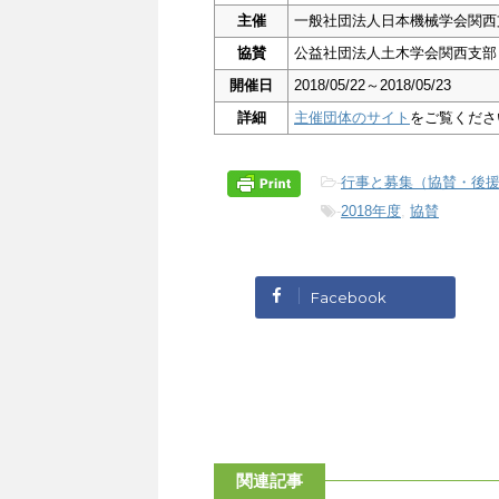
主催
一般社団法人日本機械学会関西
協賛
公益社団法人土木学会関西支部
開催日
2018/05/22～2018/05/23
詳細
主催団体のサイト
をご覧くださ
-
行事と募集（協賛・後
-
2018年度
,
協賛
Facebook
関連記事