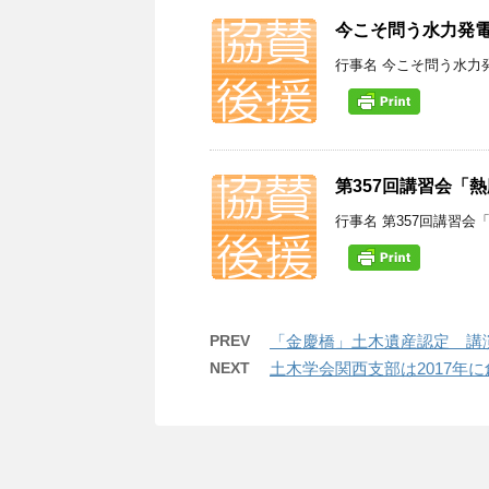
今こそ問う水力発電
行事名 今こそ問う水力発
第357回講習会「
行事名 第357回講習会
PREV
「金慶橋」土木遺産認定 講
NEXT
土木学会関西支部は2017年に