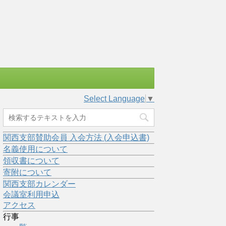
Select Language
▼
関西支部賛助会員 入会方法 (入会申込書)
名義使用について
領収書について
寄附について
関西支部カレンダー
会議室利用申込
アクセス
行事