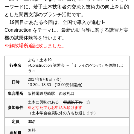
ーワードに、若手土木技術者の交流と技術力の向上を目的
とした関西支部のブランチ活動です。
19回目にあたる今回は、全国で導入が進む i-
Construction をテーマに、最新の動向等に関する講習と実
機の試乗体験等を行います。
※解散場所追記致しました。
ぶら・土木19
行事名
i-Construction 講習会 ～「ミライのゲンバ」を体験しよ
う～
2017年9月8日（金）
日時
13:30～18:30 (13:00受付開始)
集合場所
阪神電鉄尼崎駅 西改札口
土木に興味のある
40歳以下の
方
参加条件
※どなたでもお申込み頂けます
（土木学会会員以外の方も歓迎します）
定員
30名
無料
参加費