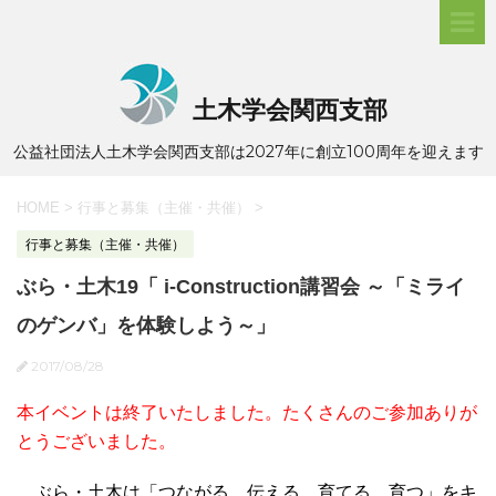
土木学会関西支部
公益社団法人土木学会関西支部は2027年に創立100周年を迎えます
HOME
>
行事と募集（主催・共催）
>
行事と募集（主催・共催）
ぶら・土木19「 i-Construction講習会 ～「ミライ
のゲンバ」を体験しよう～」
2017/08/28
本イベントは終了いたしました。たくさんのご参加ありが
とうございました。
ぶら・土木は「つながる、伝える、育てる、育つ」をキ