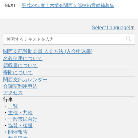
NEXT
平成29年度土木学会関西支部技術賞候補募集
Select Language
▼
関西支部賛助会員 入会方法 (入会申込書)
名義使用について
領収書について
寄附について
関西支部カレンダー
会議室利用申込
アクセス
行事
・
一覧
・
主催・共催
・
一般市民向け
・
協賛・後援
・
開催報告