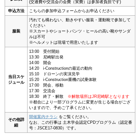
(交通費や交流会の会費（実費）は参加者負担です)
申込方法
こちらの参加申込フォームからお申込ください
汚れても構わない、動きやすい服装・運動靴で参加して
ください
服装
※スカートやショートパンツ・ヒールの高い靴やサンダ
ルは不可
※ヘルメットは現場で用意いたします
13:00 受付開始
13:30 尼崎駅出発
14:00 開会
14:20 i-Constructionの最近の動向
15:10 ドローンの実演見学
当日スケ
15:20 i-Construction重機の試乗体験
ジュール
17:00 閉会、移動
17:30 交流会
18:30 終了・解散
※解散場所はJR尼崎駅となります
※都合により一部プログラムに変更が生じる場合がござ
いますので、予めご了承ください。
開催案内チラシ
をご覧ください。
その他詳
なお、この行事は 土木学会認定CPDプログラム（認定番
細
号：JSCE17-0830）です。