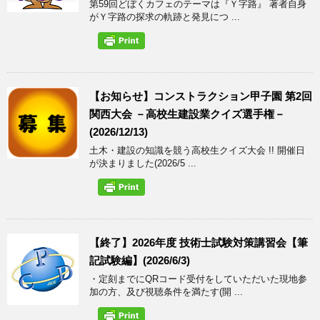
第59回どぼくカフェのテーマは『Ｙ字路』 著者自身
がＹ字路の探求の軌跡と発見につ ...
【お知らせ】コンストラクション甲子園 第2回
関西大会 －高校生建設業クイズ選手権－
(2026/12/13)
土木・建設の知識を競う高校生クイズ大会 !! 開催日
が決まりました(2026/5 ...
【終了】2026年度 技術士試験対策講習会【筆
記試験編】(2026/6/3)
・定刻までにQRコード受付をしていただいた現地参
加の方、及び視聴条件を満たす(開 ...