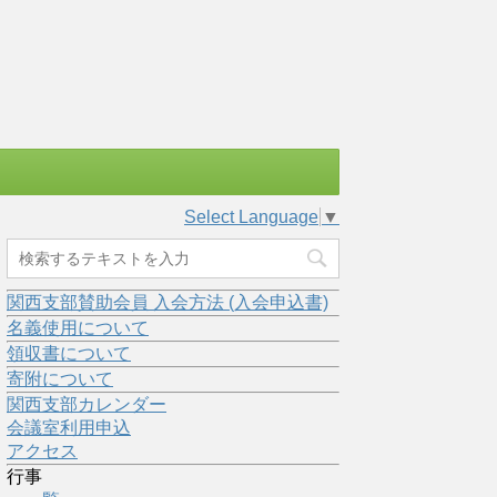
Select Language
▼
関西支部賛助会員 入会方法 (入会申込書)
名義使用について
領収書について
寄附について
関西支部カレンダー
会議室利用申込
アクセス
行事