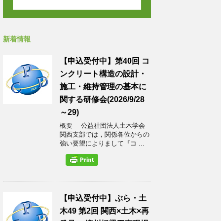
新着情報
【申込受付中】第40回 コ
ンクリート構造の設計・
施工・維持管理の基本に
関する研修会(2026/9/28
～29)
概要 公益社団法人土木学会
関西支部では，関係各位からの
強い要望によりまして『コ ...
【申込受付中】ぶら・土
木49 第2回 関西×土木×再