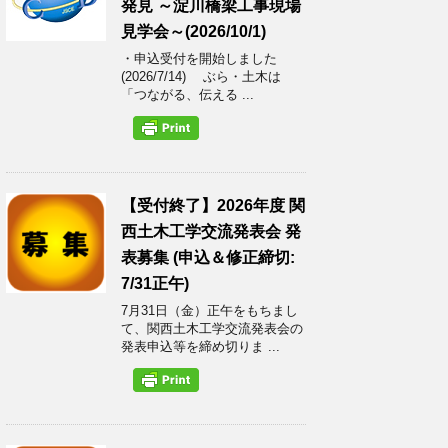
発見 ～淀川橋梁工事現場
見学会～(2026/10/1)
・申込受付を開始しました
(2026/7/14) ぶら・土木は
「つながる、伝える ...
【受付終了】2026年度 関
西土木工学交流発表会 発
表募集 (申込＆修正締切:
7/31正午)
7月31日（金）正午をもちまし
て、関西土木工学交流発表会の
発表申込等を締め切りま ...