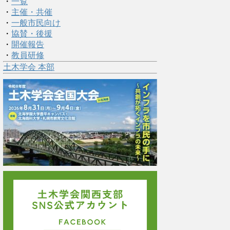
・
一覧
・
主催・共催
・
一般市民向け
・
協賛・後援
・
開催報告
・
教員研修
土木学会 本部