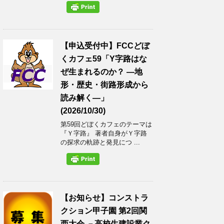
【申込受付中】FCCどぼ
くカフェ59「Y字路はな
ぜ生まれるのか？ ―地
形・歴史・街路形成から
読み解く―」
(2026/10/30)
第59回どぼくカフェのテーマは
『Ｙ字路』 著者自身がＹ字路
の探求の軌跡と発見につ ...
【お知らせ】コンストラ
クション甲子園 第2回関
西大会 －高校生建設業ク