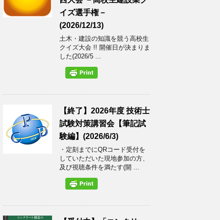
イズ選手権－
(2026/12/13)
土木・建設の知識を競う高校生
クイズ大会 !! 開催日が決まりま
した(2026/5 ...
【終了】2026年度 技術士
試験対策講習会【筆記試
験編】(2026/6/3)
・定刻までにQRコード受付を
していただいた現地参加の方、
及び視聴条件を満たす(開 ...